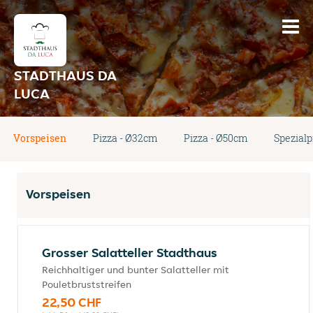
STADTHAUS DA
LUCA
Vorspeisen
Pizza - Ø32cm
Pizza - Ø50cm
Spezialp
Vorspeisen
Grosser Salatteller Stadthaus
Reichhaltiger und bunter Salatteller mit
Pouletbruststreifen
22,50 CHF