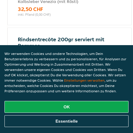
Kalbsleber Venezia (mit Rösti)
32,50 CHF
inkl. Pfand (0,00 CHF)
Rindsentrecôte 200gr serviert mit
Pommes
Rindsentrecôte 200gr Serviert mit Pommes
Wir verwenden Cookies und andere Technologien, um Dein
Benutzererlebnis zu verbessern und zu personalisieren, für Analysen zur
38,00 CHF
Optimierung und Werbung in Zusammenarbeit mit Dritten. Wir
inkl. Pfand (0,00 CHF)
verwenden unsere eigenen Cookies und Cookies von Dritten. Wenn Du
auf OK klickst, akzeptierst Du die Verwendung aller Cookies. Wir setzen
immer notwendige Cookies. Wähle
Einstellungen verwalten
, um zu
entscheiden, welche Cookies Du akzeptieren möchtest, um Deine
Schweinssteak 200gr serviert mit
Präferenzen anzupassen und um weitere Informationen zu finden.
Pommes
Schweinssteak 200gr serviert mit Pommes
OK
30,50 CHF
inkl. Pfand (0,00 CHF)
Online Essen Bestellen
Essentielle